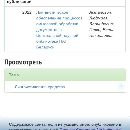
публикации
2022
Лингвистическое
Астапович,
обеспечение процессов
Людмила
смысловой обработки
Леонидовна;
документов в
Гирко, Елена
Центральной научной
Николаевна
библиотеке НАН
Беларуси
Просмотреть
Тема
Лингвистические средства
1
Содержимое сайта, если не указано иное, опубликовано в
соответствии с лицензией
Creative Commons Attribution 4.0