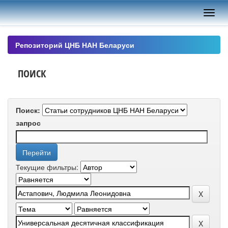
Skip
navigation
Репозиторий ЦНБ НАН Беларуси
ПОИСК
Поиск:
запрос
Текущие фильтры: