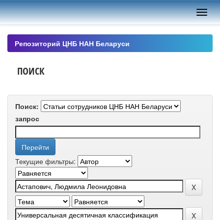
Skip
navigation
Репозиторий ЦНБ НАН Беларуси
ПОИСК
Поиск:
запрос
Текущие фильтры: