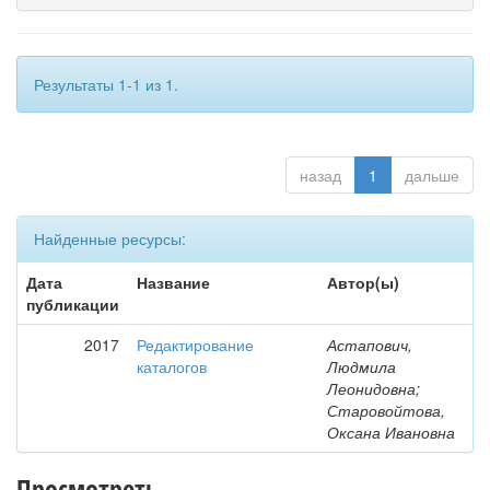
Результаты 1-1 из 1.
назад
1
дальше
Найденные ресурсы:
Дата
Название
Автор(ы)
публикации
2017
Редактирование
Астапович,
каталогов
Людмила
Леонидовна;
Старовойтова,
Оксана Ивановна
Просмотреть