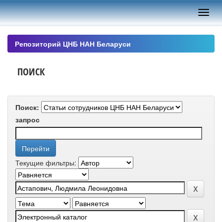
Skip
navigation
Репозиторий ЦНБ НАН Беларуси
ПОИСК
Поиск:
запрос
Текущие фильтры: