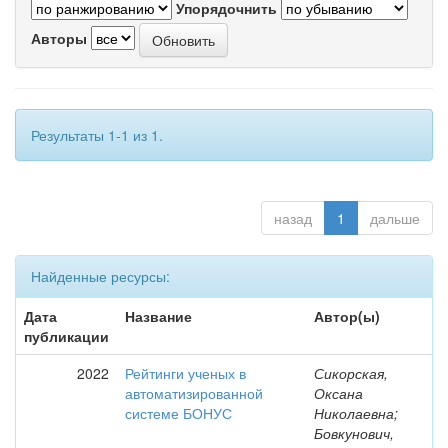
Упорядочнить
Авторы
Результаты 1-1 из 1.
назад
1
дальше
Найденные ресурсы:
Дата
Название
Автор(ы)
публикации
2022
Рейтинги ученых в
Сикорская,
автоматизированной
Оксана
системе БОНУС
Николаевна;
Бовкунович,