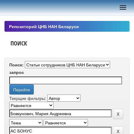
Skip
navigation
Репозиторий ЦНБ НАН Беларуси
ПОИСК
Поиск:
запрос
Текущие фильтры: