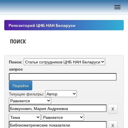
Skip
navigation
Репозиторий ЦНБ НАН Беларуси
ПОИСК
Поиск:
запрос
Текущие фильтры: