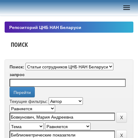
Skip
navigation
Репозиторий ЦНБ НАН Беларуси
ПОИСК
Поиск:
запрос
Текущие фильтры: