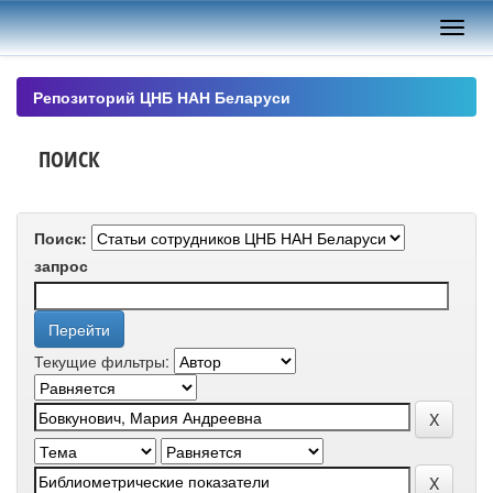
Skip
navigation
Репозиторий ЦНБ НАН Беларуси
ПОИСК
Поиск:
запрос
Текущие фильтры: