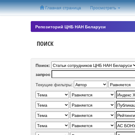
Skip
Главная страница
Просмотреть
navigation
Репозиторий ЦНБ НАН Беларуси
ПОИСК
Поиск:
запрос
Текущие фильтры: