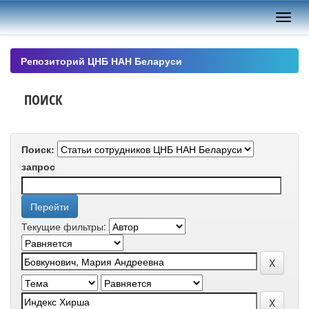
Skip
navigation
Репозиторий ЦНБ НАН Беларуси
ПОИСК
Поиск:
запрос
Текущие фильтры: