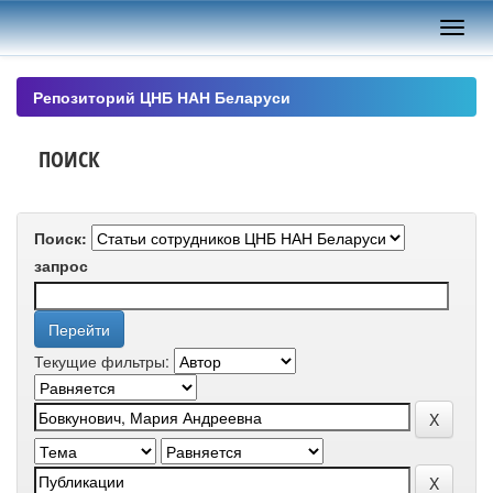
Skip
navigation
Репозиторий ЦНБ НАН Беларуси
ПОИСК
Поиск:
запрос
Текущие фильтры: