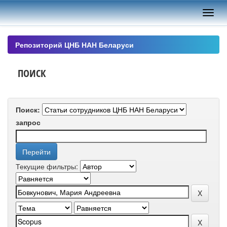
Skip
navigation
Репозиторий ЦНБ НАН Беларуси
ПОИСК
Поиск:
запрос
Текущие фильтры: