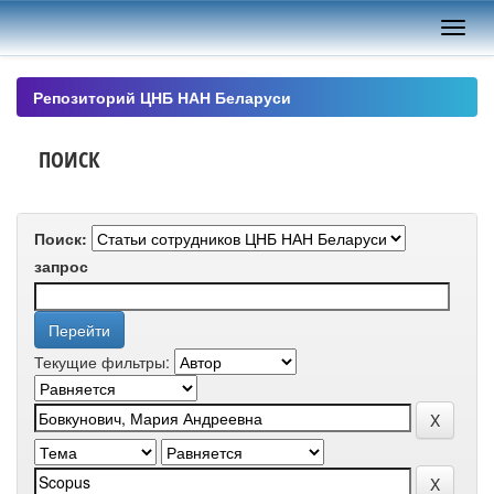
Skip
navigation
Репозиторий ЦНБ НАН Беларуси
ПОИСК
Поиск:
запрос
Текущие фильтры: