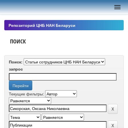
Skip
navigation
Репозиторий ЦНБ НАН Беларуси
ПОИСК
Поиск:
запрос
Текущие фильтры: