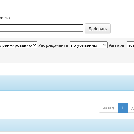
оиска.
Упорядочнить
Авторы
назад
1
д