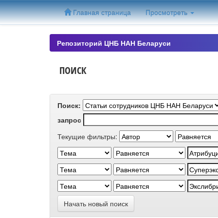
Skip
Главная страница
Просмотреть
navigation
Репозиторий ЦНБ НАН Беларуси
ПОИСК
Поиск:
запрос
Текущие фильтры:
Начать новый поиск