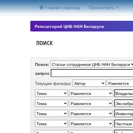
Skip
Главная страница
Просмотреть
navigation
Репозиторий ЦНБ НАН Беларуси
ПОИСК
Поиск:
запрос
Текущие фильтры: