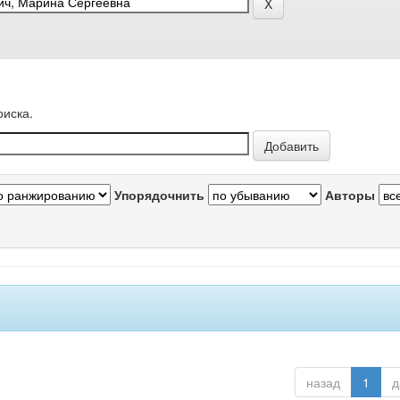
оиска.
Упорядочнить
Авторы
назад
1
д