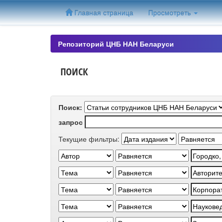
Skip
Главная страница
Просмотреть
navigation
Репозиторий ЦНБ НАН Беларуси
ПОИСК
Поиск:
запрос
Текущие фильтры: