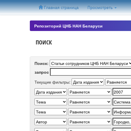
Skip
Главная страница
Просмотреть
navigation
Репозиторий ЦНБ НАН Беларуси
ПОИСК
Поиск:
запрос
Текущие фильтры: