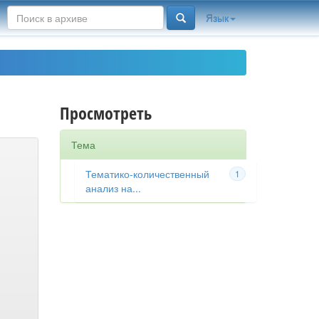
Язык
Просмотреть
Тема
Тематико-количественный
1
анализ на...