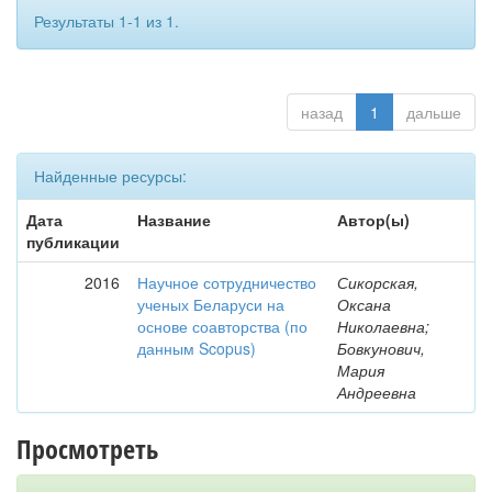
Результаты 1-1 из 1.
назад
1
дальше
Найденные ресурсы:
Дата
Название
Автор(ы)
публикации
2016
Научное сотрудничество
Сикорская,
ученых Беларуси на
Оксана
основе соавторства (по
Николаевна;
данным Scopus)
Бовкунович,
Мария
Андреевна
Просмотреть