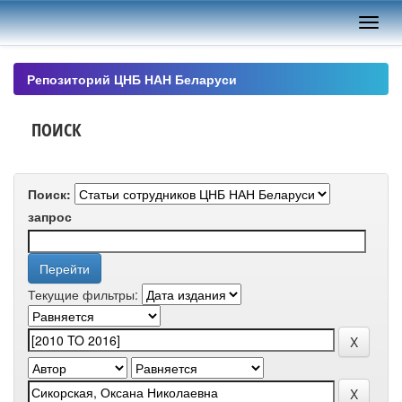
Skip
navigation
Репозиторий ЦНБ НАН Беларуси
ПОИСК
Поиск:
запрос
Текущие фильтры: