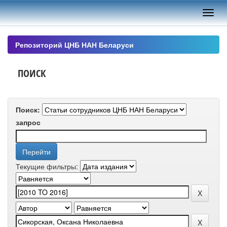
Skip
navigation
Репозиторий ЦНБ НАН Беларуси
ПОИСК
Поиск:
запрос
Текущие фильтры: