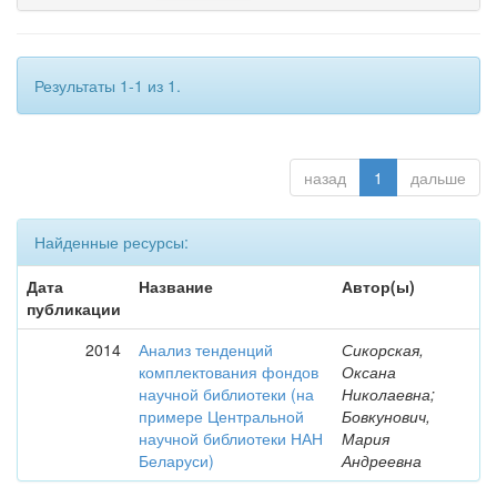
Результаты 1-1 из 1.
назад
1
дальше
Найденные ресурсы:
Дата
Название
Автор(ы)
публикации
2014
Анализ тенденций
Сикорская,
комплектования фондов
Оксана
научной библиотеки (на
Николаевна;
примере Центральной
Бовкунович,
научной библиотеки НАН
Мария
Беларуси)
Андреевна