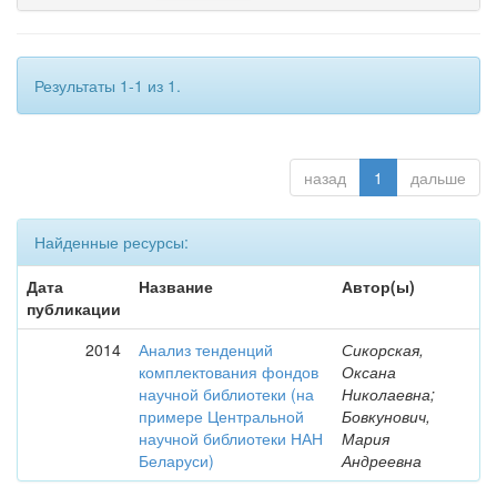
Результаты 1-1 из 1.
назад
1
дальше
Найденные ресурсы:
Дата
Название
Автор(ы)
публикации
2014
Анализ тенденций
Сикорская,
комплектования фондов
Оксана
научной библиотеки (на
Николаевна;
примере Центральной
Бовкунович,
научной библиотеки НАН
Мария
Беларуси)
Андреевна