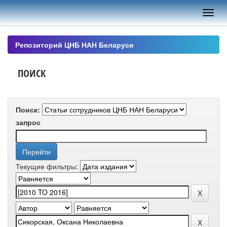
Skip
navigation
Репозиторий ЦНБ НАН Беларуси
ПОИСК
Поиск:
запрос
Текущие фильтры: