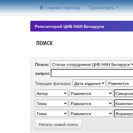
Skip
Главная страница
Просмотреть
navigation
Репозиторий ЦНБ НАН Беларуси
ПОИСК
Поиск:
запрос
Текущие фильтры:
Начать новый поиск