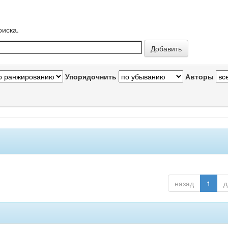
оиска.
Упорядочнить
Авторы
назад
1
д