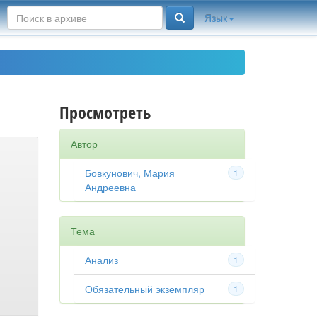
Язык
Просмотреть
Автор
Бовкунович, Мария
1
Андреевна
Тема
Анализ
1
Обязательный экземпляр
1