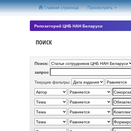
Skip
Главная страница
Просмотреть
navigation
Репозиторий ЦНБ НАН Беларуси
ПОИСК
Поиск:
запрос
Текущие фильтры: