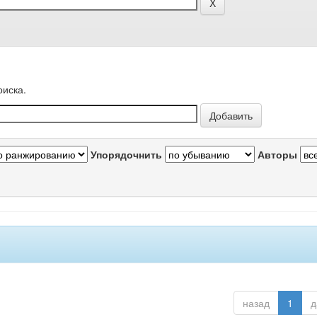
оиска.
Упорядочнить
Авторы
назад
1
д