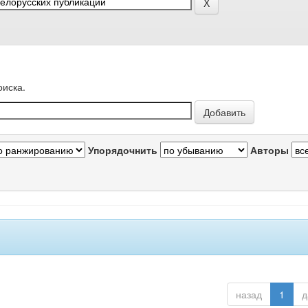
оиска.
Упорядочнить
Авторы
назад
1
д