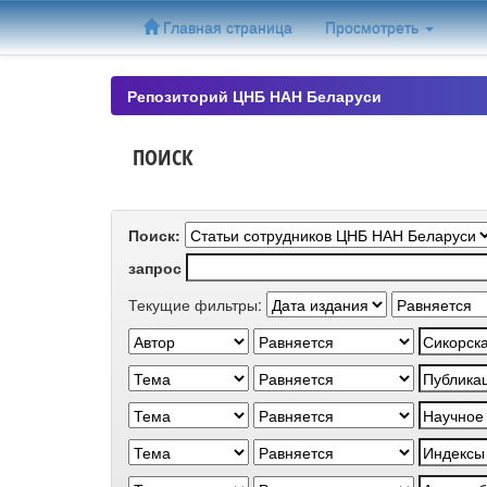
Skip
Главная страница
Просмотреть
navigation
Репозиторий ЦНБ НАН Беларуси
ПОИСК
Поиск:
запрос
Текущие фильтры: