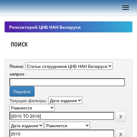
Skip
navigation
Репозиторий ЦНБ НАН Беларуси
ПОИСК
Поиск:
запрос
Текущие фильтры: