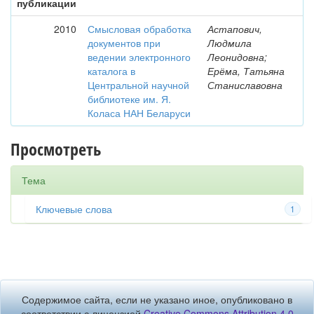
публикации
2010
Смысловая обработка
Астапович,
документов при
Людмила
ведении электронного
Леонидовна;
каталога в
Ерёма, Татьяна
Центральной научной
Станиславовна
библиотеке им. Я.
Коласа НАН Беларуси
Просмотреть
Тема
Ключевые слова
1
Содержимое сайта, если не указано иное, опубликовано в
соответствии с лицензией
Creative Commons Attribution 4.0