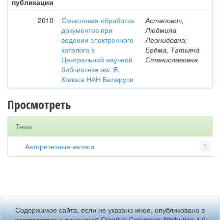
публикации
2010
Смысловая обработка
Астапович,
документов при
Людмила
ведении электронного
Леонидовна;
каталога в
Ерёма, Татьяна
Центральной научной
Станиславовна
библиотеке им. Я.
Коласа НАН Беларуси
Просмотреть
Тема
Авторитетные записи
1
Содержимое сайта, если не указано иное, опубликовано в
соответствии с лицензией
Creative Commons Attribution 4.0