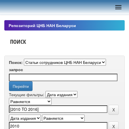
Skip
navigation
Репозиторий ЦНБ НАН Беларуси
ПОИСК
Поиск:
запрос
Текущие фильтры: