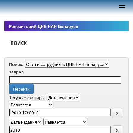
Skip
navigation
Репозиторий ЦНБ НАН Беларуси
ПОИСК
Поиск:
запрос
Текущие фильтры: