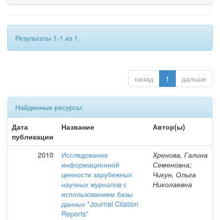
Результаты 1-1 из 1.
назад
1
дальше
Найденные ресурсы:
Дата
Название
Автор(ы)
публикации
2010
Исследование
Хренова, Галина
информационной
Семеновна;
ценности зарубежных
Чикун, Ольга
научных журналов с
Николаевна
использованием базы
данных "Journal Citation
Reports"