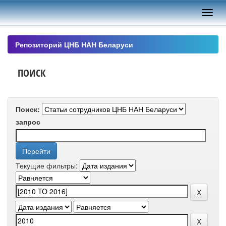
Skip
navigation
Репозиторий ЦНБ НАН Беларуси
ПОИСК
Поиск:
запрос
Текущие фильтры: