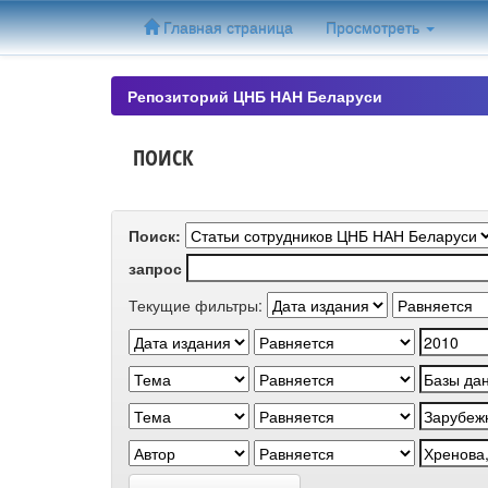
Skip
Главная страница
Просмотреть
navigation
Репозиторий ЦНБ НАН Беларуси
ПОИСК
Поиск:
запрос
Текущие фильтры: