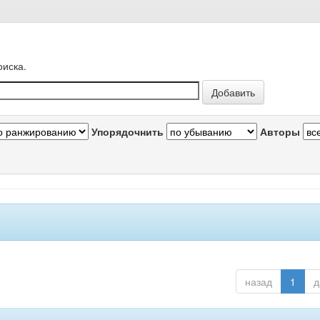
оиска.
Упорядочнить
Авторы
назад
1
д