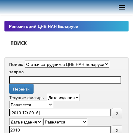
Skip
navigation
Репозиторий ЦНБ НАН Беларуси
ПОИСК
Поиск:
запрос
Текущие фильтры: