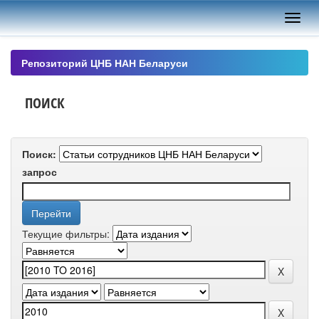
Skip
navigation
Репозиторий ЦНБ НАН Беларуси
ПОИСК
Поиск:
запрос
Текущие фильтры: