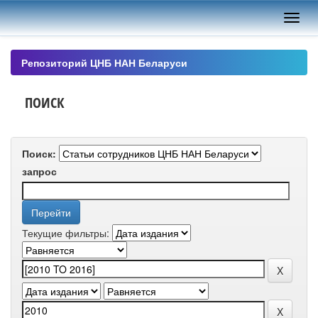
Skip
navigation
Репозиторий ЦНБ НАН Беларуси
ПОИСК
Поиск:
запрос
Текущие фильтры: