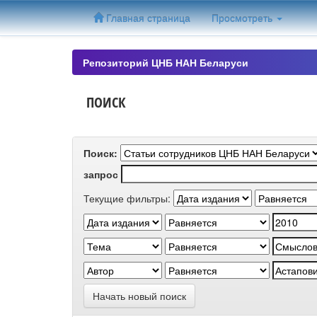
Skip
Главная страница
Просмотреть
navigation
Репозиторий ЦНБ НАН Беларуси
ПОИСК
Поиск:
запрос
Текущие фильтры:
Начать новый поиск