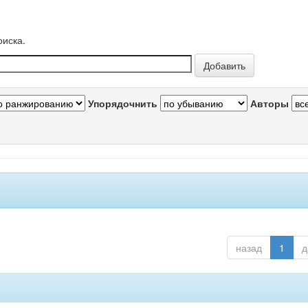
оиска.
Упорядочнить
Авторы
назад
1
д