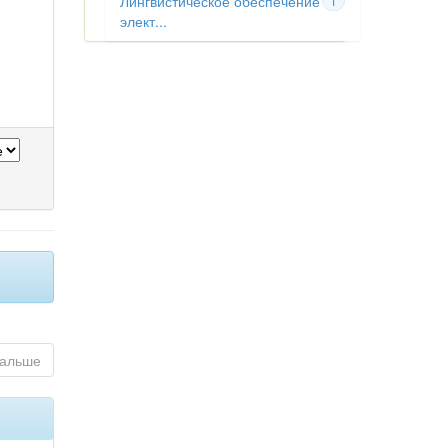
Лингвистическое обеспечение
1
элект...
альше