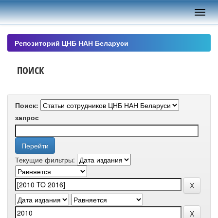
Skip
navigation
Репозиторий ЦНБ НАН Беларуси
ПОИСК
Поиск:
запрос
Текущие фильтры: