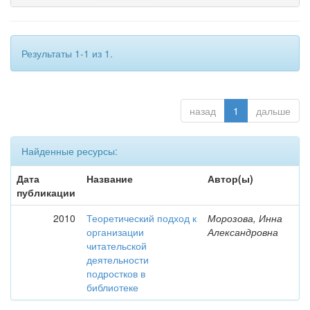
Результаты 1-1 из 1.
назад
1
дальше
Найденные ресурсы:
Дата
Название
Автор(ы)
публикации
2010
Теоретический подход к
Морозова, Инна
организации
Александровна
читательской
деятельности
подростков в
библиотеке