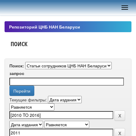
Skip
navigation
Репозиторий ЦНБ НАН Беларуси
ПОИСК
Поиск:
запрос
Текущие фильтры: