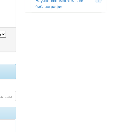
Научно-вспомогательная
1
библиография
альше