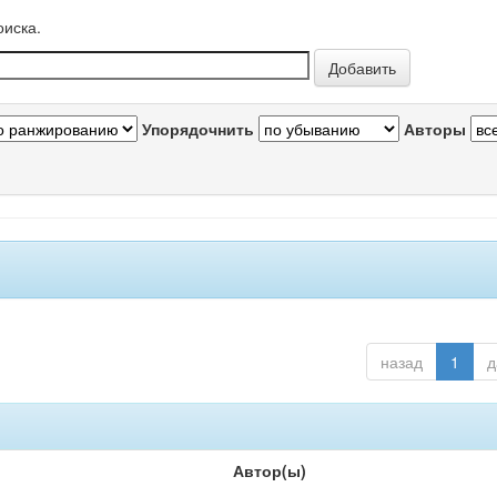
оиска.
Упорядочнить
Авторы
назад
1
д
Автор(ы)