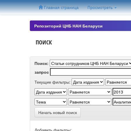
Skip
Главная страница
Просмотреть
navigation
Репозиторий ЦНБ НАН Беларуси
ПОИСК
Поиск:
запрос
Текущие фильтры:
Начать новый поиск
Добавить фильтры: