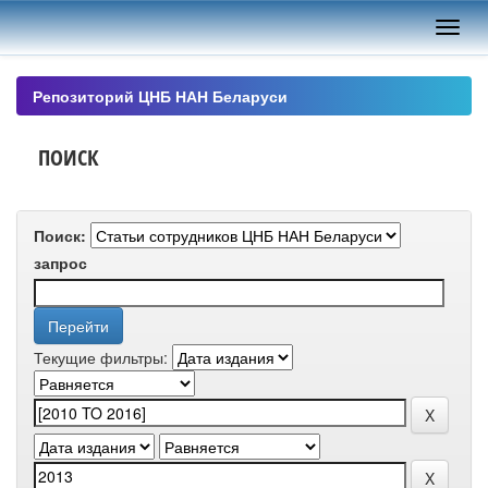
Skip
navigation
Репозиторий ЦНБ НАН Беларуси
ПОИСК
Поиск:
запрос
Текущие фильтры: