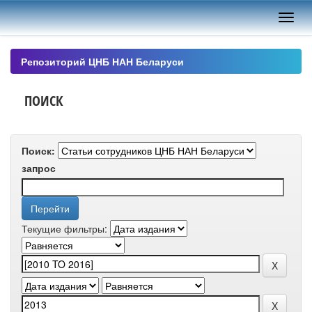
Skip
navigation
Репозиторий ЦНБ НАН Беларуси
ПОИСК
Поиск:
запрос
Текущие фильтры: