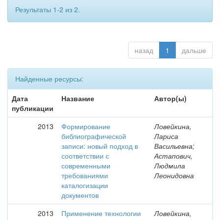
Результаты 1-2 из 2.
назад
1
дальше
Найденные ресурсы:
Дата
Название
Автор(ы)
публикации
2013
Формирование
Ловейкина,
библиографической
Лариса
записи: новый подход в
Васильевна;
соответствии с
Астапович,
современными
Людмила
требованиями
Леонидовна
каталогизации
документов
2013
Применение технологии
Ловейкина,