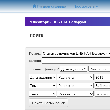
Skip
Главная страница
Просмотреть
navigation
Репозиторий ЦНБ НАН Беларуси
ПОИСК
Поиск:
запрос
Текущие фильтры:
Начать новый поиск