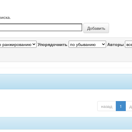
оиска.
Упорядочнить
Авторы
назад
1
д