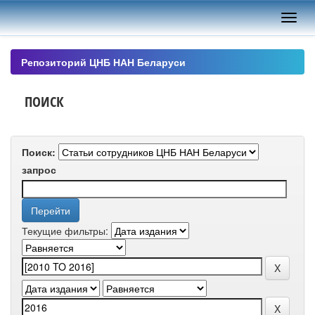
Skip
navigation
Репозиторий ЦНБ НАН Беларуси
ПОИСК
Поиск:
запрос
Текущие фильтры: