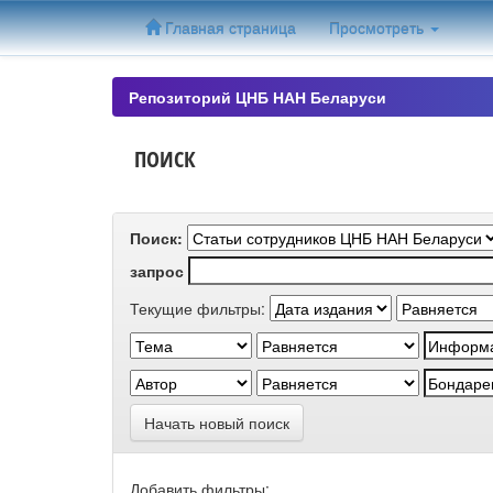
Skip
Главная страница
Просмотреть
navigation
Репозиторий ЦНБ НАН Беларуси
ПОИСК
Поиск:
запрос
Текущие фильтры:
Начать новый поиск
Добавить фильтры: