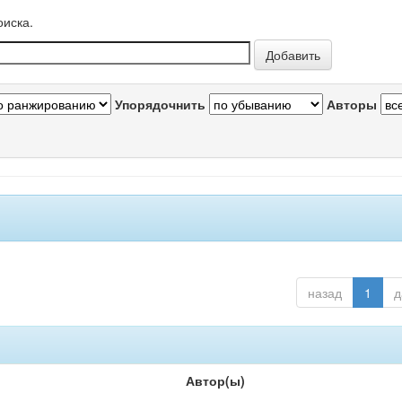
оиска.
Упорядочнить
Авторы
назад
1
д
Автор(ы)