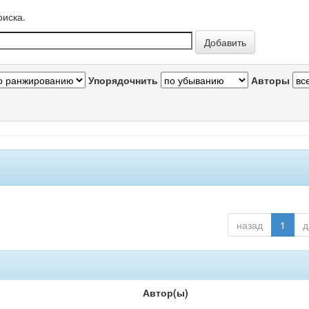
оиска.
Упорядочнить
Авторы
назад
1
д
Автор(ы)