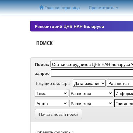
Skip
Главная страница
Просмотреть
navigation
Репозиторий ЦНБ НАН Беларуси
ПОИСК
Поиск:
запрос
Текущие фильтры:
Начать новый поиск
Добавить фильтры: