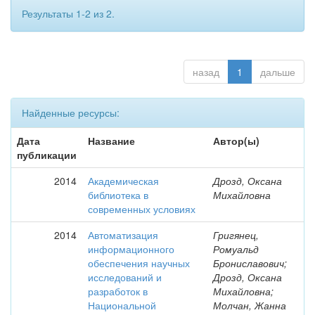
Результаты 1-2 из 2.
назад
1
дальше
Найденные ресурсы:
Дата
Название
Автор(ы)
публикации
2014
Академическая
Дрозд, Оксана
библиотека в
Михайловна
современных условиях
2014
Автоматизация
Григянец,
информационного
Ромуальд
обеспечения научных
Брониславович;
исследований и
Дрозд, Оксана
разработок в
Михайловна;
Национальной
Молчан, Жанна