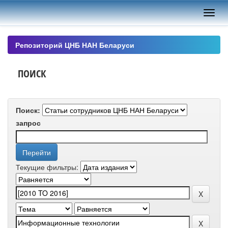
Skip
navigation
Репозиторий ЦНБ НАН Беларуси
ПОИСК
Поиск:
запрос
Текущие фильтры: