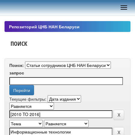
Skip
navigation
Репозиторий ЦНБ НАН Беларуси
ПОИСК
Поиск:
запрос
Текущие фильтры: