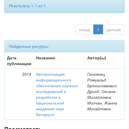
Результаты 1-1 из 1.
назад
1
дальше
Найденные ресурсы:
Дата
Название
Автор(ы)
публикации
2014
Автоматизация
Григянец,
информационного
Ромуальд
обеспечения научных
Брониславович;
исследований и
Дрозд, Оксана
разработок в
Михайловна;
Национальной
Молчан, Жанна
академии наук
Михайловна
Беларуси