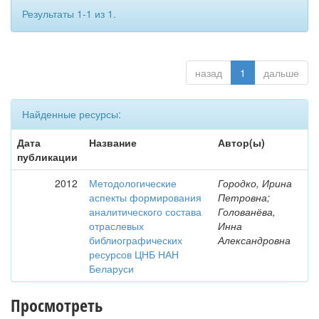
Результаты 1-1 из 1.
назад
1
дальше
Найденные ресурсы:
Дата
Название
Автор(ы)
публикации
2012
Методологические
Городко, Ирина
аспекты формирования
Петровна;
аналитического состава
Голованёва,
отраслевых
Инна
библиографических
Александровна
ресурсов ЦНБ НАН
Беларуси
Просмотреть