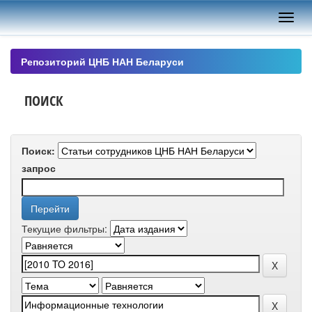
Skip
navigation
Репозиторий ЦНБ НАН Беларуси
ПОИСК
Поиск:
запрос
Текущие фильтры: