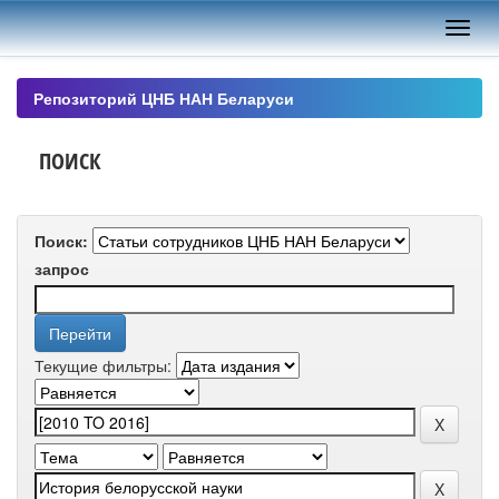
Skip
navigation
Репозиторий ЦНБ НАН Беларуси
ПОИСК
Поиск:
запрос
Текущие фильтры: