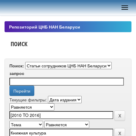
Skip
navigation
Репозиторий ЦНБ НАН Беларуси
ПОИСК
Поиск:
запрос
Текущие фильтры: