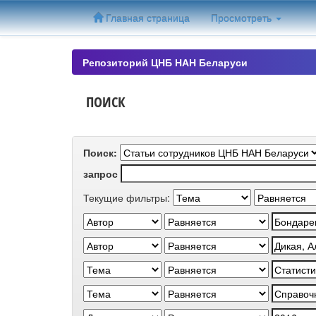
Skip
Главная страница
Просмотреть
navigation
Репозиторий ЦНБ НАН Беларуси
ПОИСК
Поиск:
запрос
Текущие фильтры: