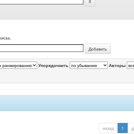
оиска.
Упорядочнить
Авторы
назад
1
д