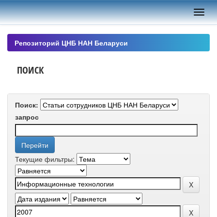
Skip
navigation
Репозиторий ЦНБ НАН Беларуси
ПОИСК
Поиск:
запрос
Текущие фильтры: