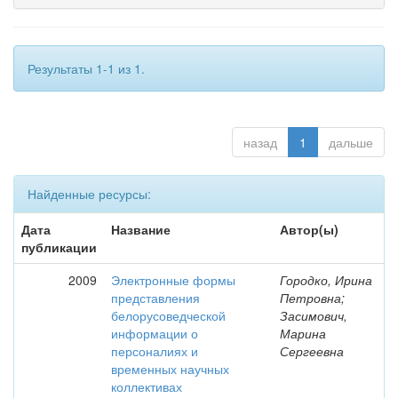
Результаты 1-1 из 1.
назад
1
дальше
Найденные ресурсы:
Дата
Название
Автор(ы)
публикации
2009
Электронные формы
Городко, Ирина
представления
Петровна;
белорусоведческой
Засимович,
информации о
Марина
персоналиях и
Сергеевна
временных научных
коллективах