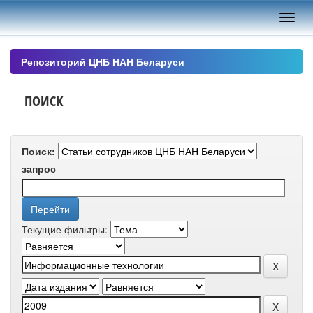
Skip
navigation
Репозиторий ЦНБ НАН Беларуси
ПОИСК
Поиск:
запрос
Текущие фильтры: