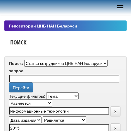
Skip
navigation
Репозиторий ЦНБ НАН Беларуси
ПОИСК
Поиск:
запрос
Текущие фильтры: